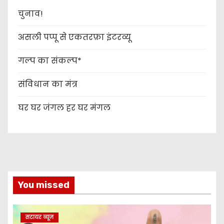
t
चुनाव!
s
असली पप्पू से एकतरफ़ा इंटरव्यू
n
गल्प का संकल्प*
a
संविधान का मंत्र
v
घर घर जंगल हर घर मंगल
i
g
a
t
You missed
i
o
सटायर व्यूज