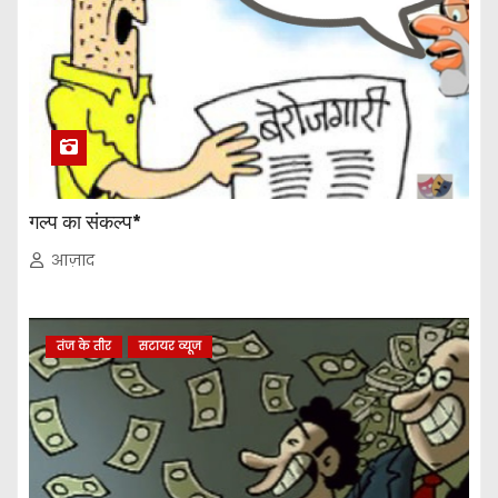
गल्प का संकल्प*
आज़ाद
तंज के तीर
सटायर व्यूज