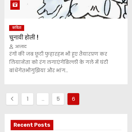
कविता
चुनावी होली !
आज़ाद
रंगों की जब छूटी फुहारहम भी हुए तैयारप्रण कर
लियानेता को रंग लगाएंगेबिल्ली के गले में घंटी
बांधेंगेतभीगुझिया और भांग…
P
1
…
5
6
o
s
Recent Posts