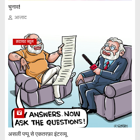
चुनाव!
आज़ाद
सटायर व्यूज
असली पप्पू से एकतरफ़ा इंटरव्यू