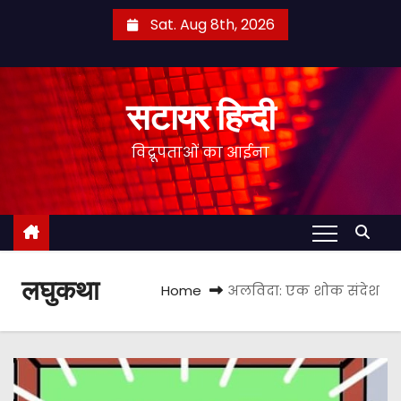
S
Sat. Aug 8th, 2026
k
i
p
सटायर हिन्दी
t
o
विद्रूपताओं का आईना
c
o
n
t
e
लघुकथा
n
Home
अलविदा: एक शोक संदेश
t