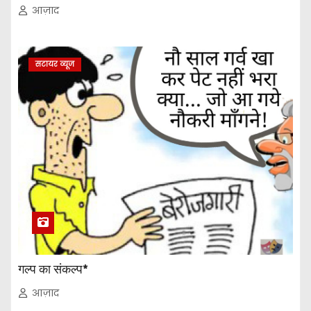
आज़ाद
सटायर व्यूज
गल्प का संकल्प*
आज़ाद