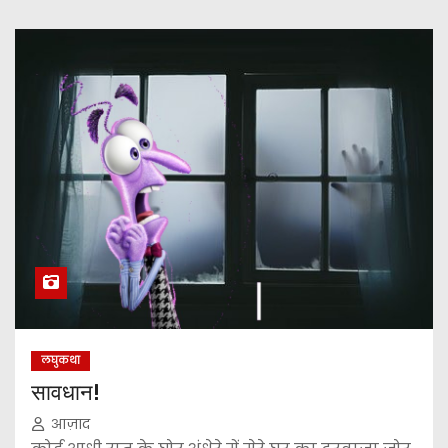
लघुकथा
सावधान!
आज़ाद