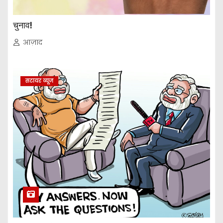
चुनाव!
आज़ाद
सटायर व्यूज