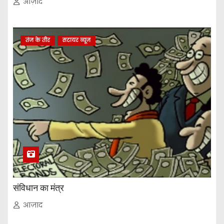
आज़ाद
तंज के तीर
सटायर व्यूज
संविधान का मंत्र
आज़ाद