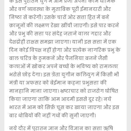
के इस पुरातन युग में आम प्रजा अपना काम धार्मिक
और वर्ण व्यवस्था के मुताबिक पूरी ईमानदारी और
निष्ठा से करेगी। उसके चारों ओर सत्ता हित में बने
क़ानूनों की लक्ष्मण रेखा खींची जाएगी। इसे पार करने
और प्रभु की सत्ता पर संदेह जताने वाला गद्दार और
देशद्रोही राक्षस समझा जाएगा। यानी इस सत्ता में एक
दिन कोई विपक्ष नहीं होगा और प्रत्येक नागरिक प्रभु के
बाल चरित्र के ठुमकने और पैजनिया बजने जैसी
कलाओं में खोकर अपने बच्चों के भविष्य को रामलला
भरोसे छोड़ देगा। इस त्रेता युगीन कलियुग में किसी भी
मंत्री या अफसर को बेईमान कहना प्रभुसत्ता की
मानहानि माना जाएगा। भ्रष्टाचार को राजरोग घोषित
किया जाएगा ताकि आम आदमी इससे दूर रहे। नये
भारत में आम को सिर्फ़ चूस कर खाया जाएगा और इस
बार धोबियों की नहीं गधों की सुनी जाएगी।
नये दौर में पुरातन ज्ञान और विज्ञान का सत्ता ऋषि