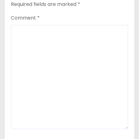
Required fields are marked
*
a
Comment
*
t
i
o
n