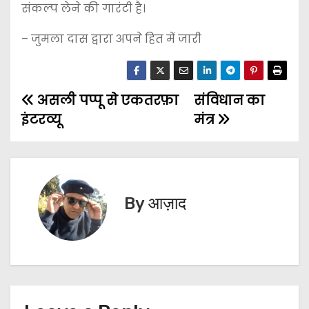
संकल्प लेने की गारंटी है।
– जुमला दास द्वारा अपने हित में जारी
असली पप्पू से एकतरफ़ा
संविधान का
P
इंटरव्यू
मंत्र
o
s
t
By
आज़ाद
n
a
v
i