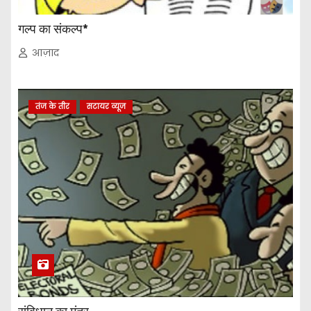
गल्प का संकल्प*
आज़ाद
तंज के तीर
सटायर व्यूज