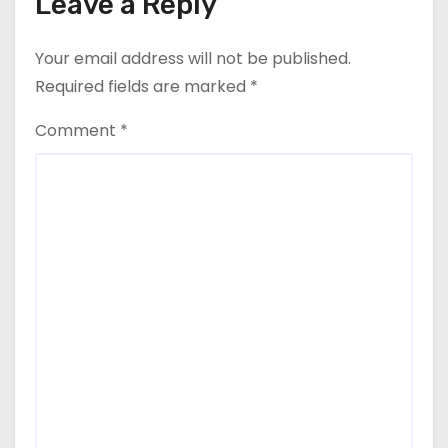
Leave a Reply
g
Your email address will not be published.
a
Required fields are marked
*
t
Comment
*
i
o
n