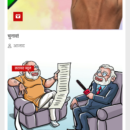
चुनाव!
आज़ाद
सटायर व्यूज