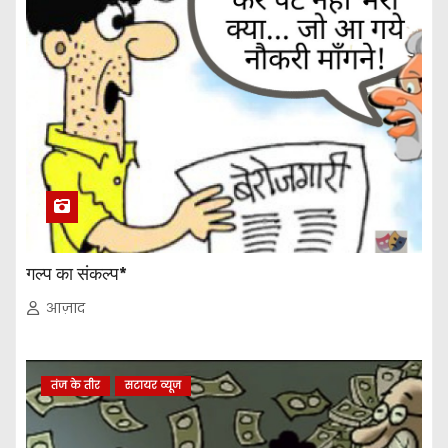
गल्प का संकल्प*
आज़ाद
तंज के तीर
सटायर व्यूज