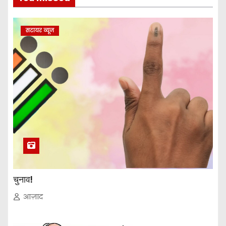
सटायर व्यूज
चुनाव!
आज़ाद